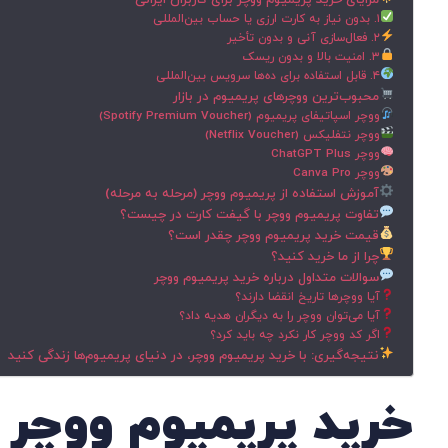
مزایای خرید پریمیوم ووچر برای کاربران ایرانی
۱. بدون نیاز به کارت ارزی یا حساب بین‌المللی
۲. فعال‌سازی آنی و بدون تأخیر
۳. امنیت بالا و بدون ریسک
۴. قابل استفاده برای ده‌ها سرویس بین‌المللی
محبوب‌ترین ووچرهای پریمیوم در بازار
ووچر اسپاتیفای پریمیوم (Spotify Premium Voucher)
ووچر نتفلیکس (Netflix Voucher)
ووچر ChatGPT Plus
ووچر Canva Pro
آموزش استفاده از پریمیوم ووچر (مرحله به مرحله)
تفاوت پریمیوم ووچر با گیفت کارت در چیست؟
قیمت خرید پریمیوم ووچر چقدر است؟
چرا از ما خرید کنید؟
سوالات متداول درباره خرید پریمیوم ووچر
آیا ووچرها تاریخ انقضا دارند؟
آیا می‌توان ووچر را به دیگران هدیه داد؟
اگر کد ووچر کار نکرد چه باید کرد؟
نتیجه‌گیری: با خرید پریمیوم ووچر، در دنیای پریمیوم‌ها زندگی کنید
خرید پریمیوم ووچر