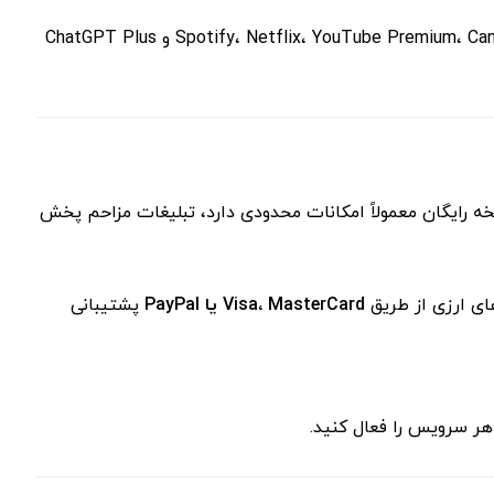
دسترسی به نسخه‌های پریمیوم جهانی با خرید پریمیوم ووچر، بدون نیاز به کارت بین‌المللی، اشتراک پریمیوم سرویس‌هایی مثل Spotify، Netflix، YouTube Premium، Canva و ChatGPT Plus
 رایگان معمولاً امکانات محدودی دارد، تبلیغات مزاحم پخش
ای ارزی از طریق
Visa، MasterCard یا PayPal
پشتیبانی
 هر سرویس را فعال کنید.