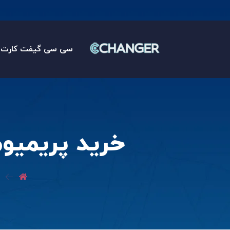
سی سی گیفت کارت
خرید پریمیوم ووچر