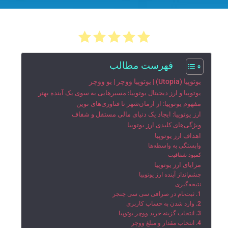
فهرست مطالب
یوتوپیا (Utopia) | یوتوپیا ووچر | یو ووچر
یوتوپیا و ارز دیجیتال یوتوپیا: مسیرهایی به سوی یک آینده بهتر
مفهوم یوتوپیا: از آرمان‌شهر تا فناوری‌های نوین
ارز یوتوپیا: ایجاد یک دنیای مالی مستقل و شفاف
ویژگی‌های کلیدی ارز یوتوپیا
اهداف ارز یوتوپیا
وابستگی به واسطه‌ها
کمبود شفافیت
مزایای ارز یوتوپیا
چشم‌انداز آینده ارز یوتوپیا
نتیجه‌گیری
1. ثبت‌نام در صرافی سی سی چنجر
2. وارد شدن به حساب کاربری
3. انتخاب گزینه خرید ووچر یوتوپیا
4. انتخاب مقدار و مبلغ ووچر