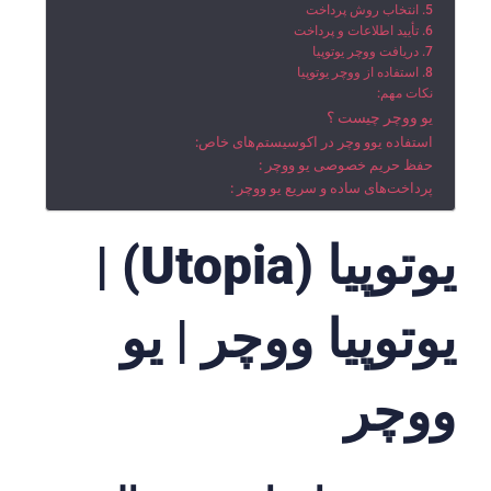
5. انتخاب روش پرداخت
6. تأیید اطلاعات و پرداخت
7. دریافت ووچر یوتوپیا
8. استفاده از ووچر یوتوپیا
نکات مهم:
یو ووچر چیست ؟
استفاده یوو وچر در اکوسیستم‌های خاص:
حفظ حریم خصوصی یو ووچر :
پرداخت‌های ساده و سریع یو ووچر :
یوتوپیا (Utopia) |
یوتوپیا ووچر | یو
ووچر